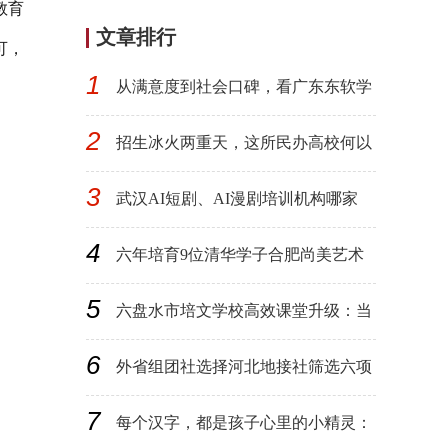
教育
文章排行
可，
1
从满意度到社会口碑，看广东东软学
院"一次性...
2
招生冰火两重天，这所民办高校何以
成为大湾...
3
武汉AI短剧、AI漫剧培训机构哪家
好？AIGC影...
4
六年培育9位清华学子合肥尚美艺术
学校书写美...
5
六盘水市培文学校高效课堂升级：当
AI深度融...
6
外省组团社选择河北地接社筛选六项
硬指标：...
7
每个汉字，都是孩子心里的小精灵：
这部国风...