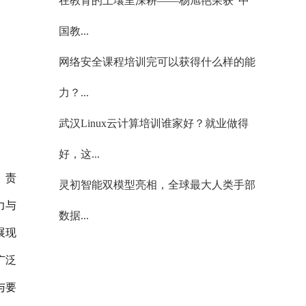
在教育的土壤里深耕——杨旭艳荣获“中
国教...
网络安全课程培训完可以获得什么样的能
力？...
武汉Linux云计算培训谁家好？就业做得
好，这...
、责
灵初智能双模型亮相，全球最大人类手部
力与
数据...
展现
广泛
与要