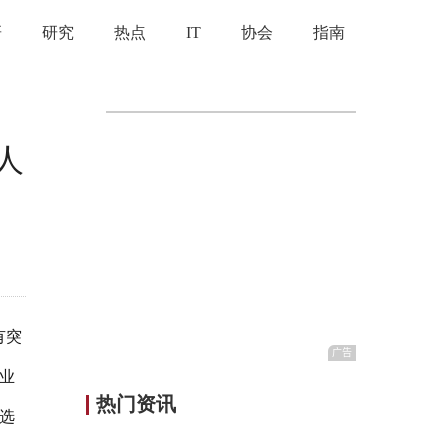
研
研究
热点
IT
协会
指南
人
有突
业
热门资讯
选